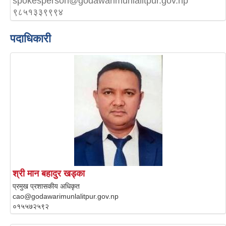
spokesperson@godawarimunlalitpur.gov.np
९८५१३३९९९४
पदाधिकारी
श्री मान बहादुर खड्का
प्रमुख प्रशासकीय अधिकृत
cao@godawarimunlalitpur.gov.np
०१५५७२५९२