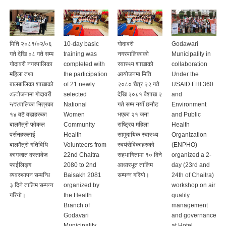
मिति २०८१/०२/०६
10-day basic
गोदावरी
Godawari
गते देखि ०८ गते सम्म
training was
नगरपालिकाको
Municipality in
गोदावरी नगरपालिका
completed with
स्वास्थ्य शाखाको
collaboration
महिला तथा
the participation
आयोजनमा मिति
Under the
बालबालिका शाखाको
of 21 newly
२०८० चैत्र २२ गते
USAID FHI 360
आयोजनामा गोदावरी
selected
देखि २०८१ बैशाख २
and
नगरपालिका भित्रका
National
गते सम्म नयाँ छनौट
Environment
१४ वटै वडाहरुका
Women
भएका २१ जना
and Public
बालमैत्री फोकल
Community
राष्ट्रिय महिला
Health
पर्सनहरुलाई
Health
सामुदायिक स्वास्थ्य
Organization
बालमैत्री गतिविधि
Volunteers from
स्वयंसेविकाहरुको
(ENPHO)
कागजात दस्तावेज
22nd Chaitra
सहभागितामा १० दिने
organized a 2-
फाईलिङ्ग
2080 to 2nd
आधारभूत तालिम
day (23rd and
व्यवस्थापन सम्बन्धि
Baisakh 2081
सम्पन्न गरियो।
24th of Chaitra)
३ दिने तालिम सम्पन्न
organized by
workshop on air
गरियो।
the Health
quality
Branch of
management
Godavari
and governance
Municipality.
at Hotel