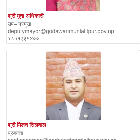
श्री मुना अधिकारी
उप– प्रमुख
deputymayor@godawarimunlalitpur.gov.np
९८५१२३५४००
श्री मिलन सिलवाल
प्रबक्ता