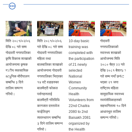
मिति २०८१/०२/०६
10-day basic
गोदावरी
Godawari
गते देखि ०८ गते सम्म
training was
नगरपालिकाको
Municipality in
गोदावरी नगरपालिका
completed with
स्वास्थ्य शाखाको
collaboration
महिला तथा
the participation
आयोजनमा मिति
Under the
बालबालिका शाखाको
of 21 newly
२०८० चैत्र २२ गते
USAID FHI 360
आयोजनामा गोदावरी
selected
देखि २०८१ बैशाख २
and
नगरपालिका भित्रका
National
गते सम्म नयाँ छनौट
Environment
१४ वटै वडाहरुका
Women
भएका २१ जना
and Public
बालमैत्री फोकल
Community
राष्ट्रिय महिला
Health
पर्सनहरुलाई
Health
सामुदायिक स्वास्थ्य
Organization
बालमैत्री गतिविधि
Volunteers from
स्वयंसेविकाहरुको
(ENPHO)
कागजात दस्तावेज
22nd Chaitra
सहभागितामा १० दिने
organized a 2-
फाईलिङ्ग
2080 to 2nd
आधारभूत तालिम
day (23rd and
व्यवस्थापन सम्बन्धि
Baisakh 2081
सम्पन्न गरियो।
24th of Chaitra)
३ दिने तालिम सम्पन्न
organized by
workshop on air
गरियो।
the Health
quality