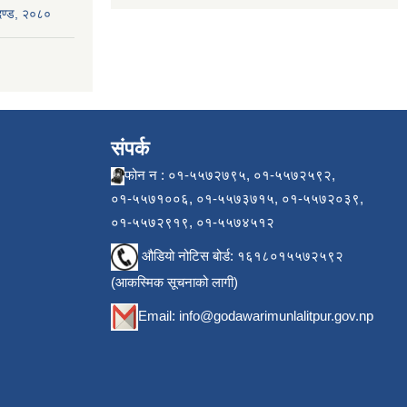
ापदण्ड, २०८०
संपर्क
फोन न : ०१-५५७२७९५, ०१-५५७२५९२,
०१-५५७१००६, ०१-५५७३७१५, ०१-५५७२०३९,
०१-५५७२९१९, ०१-५५७४५१२
औडियो नोटिस बोर्ड: १६१८०१५५७२५९२
(आकस्मिक सूचनाको लागी)
Email:
info@godawarimunlalitpur.gov.np