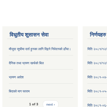
विधुतीय शुसासन सेवा
निर्णयहरु
मौजुदा सूचीमा दर्ता हुनका लागि दिइने निवेदनको ढाँचा।
मिति २०८१/१२/२
दैनिक तथा भ्रमण खर्चको बिल
मिति २०८१/१२/१
भ्रमण आदेश
मिति २०८१-०४-३
बिदाको माग फाराम
मिति २०८१-०५-१
1 of 3
next ›
मिति २०८१-०६-०