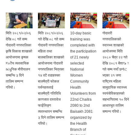
मिति २०८१/०२/०६
मिति २०८१/०२/०६
10-day basic
गोदावरी
देखि ०८ गते सम्म
गते देखि ०८ गते सम्म
training was
नगरपालिकाको
गोदावरी नगरपालिका
गोदावरी नगरपालिका
completed with
स्वास्थ्य शाखाको
कृषि विकास शाखाको
महिला तथा
the participation
आयोजनमा मिति
आयोजनामा कृषक
बालबालिका शाखाको
of 21 newly
२०८० चैत्र २२ गते
स्तरीय व्यवसायिक
आयोजनामा गोदावरी
selected
देखि २०८१ बैशाख २
आधुनिक मौरीपालन
नगरपालिका भित्रका
National
गते सम्म नयाँ छनौट
सम्बन्धि ३ दिने
१४ वटै वडाहरुका
Women
भएका २१ जना
तालिम सम्पन्न
बालमैत्री फोकल
Community
राष्ट्रिय महिला
गरियो।
पर्सनहरुलाई
Health
सामुदायिक स्वास्थ्य
बालमैत्री गतिविधि
Volunteers from
स्वयंसेविकाहरुको
कागजात दस्तावेज
22nd Chaitra
सहभागितामा १० दिने
फाईलिङ्ग
2080 to 2nd
आधारभूत तालिम
व्यवस्थापन सम्बन्धि
Baisakh 2081
सम्पन्न गरियो।
३ दिने तालिम सम्पन्न
organized by
गरियो।
the Health
Branch of