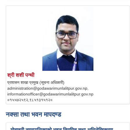
श्री शशी पन्थी
प्रशासन शाखा प्रमुख (सूचना अधिकारी)
administration@godawarimunlalitpur.gov.np,
informationofficer@godawarimunlalitpur.gov.np
०१५५७२५९२,९८५१३१५१२०
नक्सा तथा भवन मापदण्ड
गोदावरी नगरपालिकाको भवन नियमित तथा अभिलेखिकरण