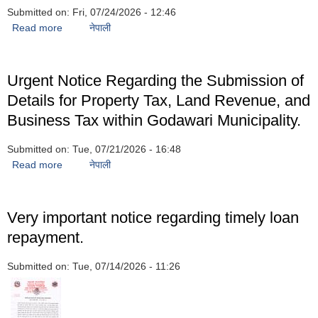
Submitted on:
Fri, 07/24/2026 - 12:46
Read more
about Notice inviting proposals to participate in various
नेपाली
programs of the National Agricultural Modernization
Program
Urgent Notice Regarding the Submission of
Details for Property Tax, Land Revenue, and
Business Tax within Godawari Municipality.
Submitted on:
Tue, 07/21/2026 - 16:48
Read more
about Urgent Notice Regarding the Submission of
नेपाली
Details for Property Tax, Land Revenue, and Business
Tax within Godawari Municipality.
Very important notice regarding timely loan
repayment.
Submitted on:
Tue, 07/14/2026 - 11:26