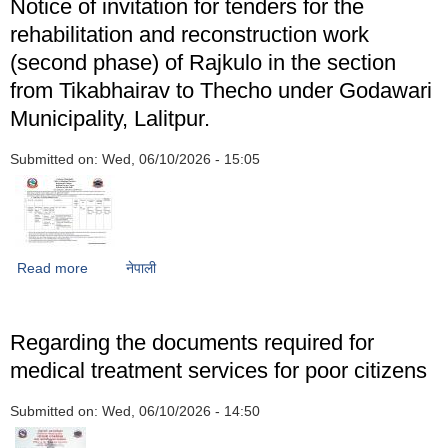
Notice of invitation for tenders for the
rehabilitation and reconstruction work
(second phase) of Rajkulo in the section
from Tikabhairav ​​to Thecho under Godawari
Municipality, Lalitpur.
Submitted on:
Wed, 06/10/2026 - 15:05
Read more
about Notice of invitation for tenders for the rehabilitation
नेपाली
and reconstruction work (second phase) of Rajkulo in
the section from Tikabhairav ​​to Thecho under Godawari
Municipality, Lalitpur.
Regarding the documents required for
medical treatment services for poor citizens
Submitted on:
Wed, 06/10/2026 - 14:50