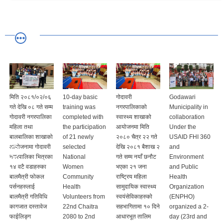
मिति २०८१/०२/०६
10-day basic
गोदावरी
Godawari
गते देखि ०८ गते सम्म
training was
नगरपालिकाको
Municipality in
गोदावरी नगरपालिका
completed with
स्वास्थ्य शाखाको
collaboration
महिला तथा
the participation
आयोजनमा मिति
Under the
बालबालिका शाखाको
of 21 newly
२०८० चैत्र २२ गते
USAID FHI 360
आयोजनामा गोदावरी
selected
देखि २०८१ बैशाख २
and
नगरपालिका भित्रका
National
गते सम्म नयाँ छनौट
Environment
१४ वटै वडाहरुका
Women
भएका २१ जना
and Public
बालमैत्री फोकल
Community
राष्ट्रिय महिला
Health
पर्सनहरुलाई
Health
सामुदायिक स्वास्थ्य
Organization
बालमैत्री गतिविधि
Volunteers from
स्वयंसेविकाहरुको
(ENPHO)
कागजात दस्तावेज
22nd Chaitra
सहभागितामा १० दिने
organized a 2-
फाईलिङ्ग
2080 to 2nd
आधारभूत तालिम
day (23rd and