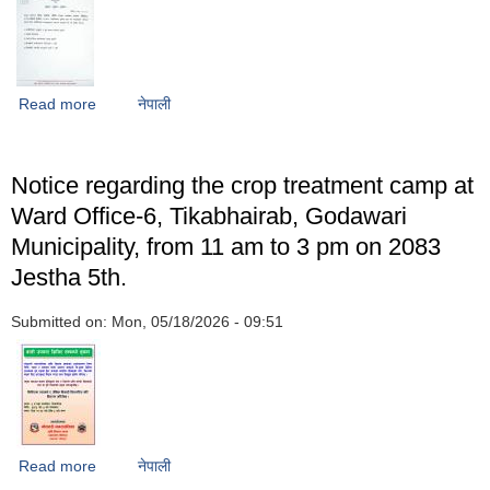
Read more
about Regarding the documents required for medical
नेपाली
treatment services for poor citizens
Notice regarding the crop treatment camp at
Ward Office-6, Tikabhairab, Godawari
Municipality, from 11 am to 3 pm on 2083
Jestha 5th.
Submitted on:
Mon, 05/18/2026 - 09:51
Read more
about Notice regarding the crop treatment camp at Ward
नेपाली