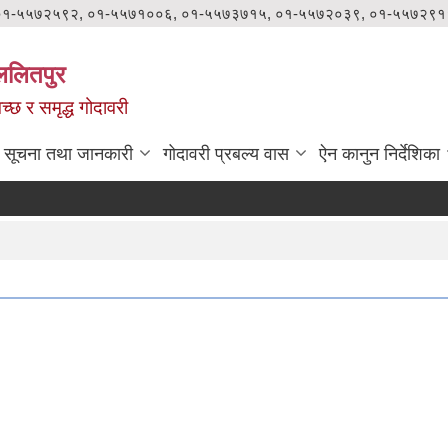
०१-५५७२५९२, ०१-५५७१००६, ०१-५५७३७१५, ०१-५५७२०३९, ०१-५५७२९१
ललितपुर
वच्छ र समृद्ध गोदावरी
सूचना तथा जानकारी
गोदावरी प्रबल्य वास
ऐन कानुन निर्देशिका