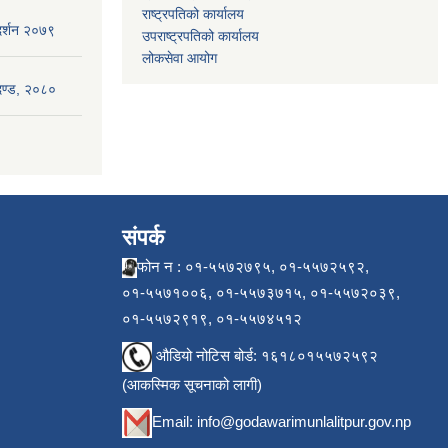
राष्ट्रपतिको कार्यालय
गदर्शन २०७९
उपराष्ट्रपतिको कार्यालय
लोकसेवा आयोग
ापदण्ड, २०८०
संपर्क
फोन न : ०१-५५७२७९५, ०१-५५७२५९२,
०१-५५७१००६, ०१-५५७३७१५, ०१-५५७२०३९,
०१-५५७२९१९, ०१-५५७४५१२
औडियो नोटिस बोर्ड: १६१८०१५५७२५९२
(आकस्मिक सूचनाको लागी)
Email:
info@godawarimunlalitpur.gov.np