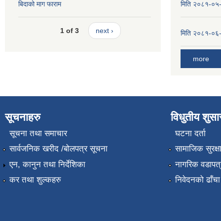
बिदाको माग फाराम
मिति २०८१-०५-१
1 of 3
next ›
मिति २०८१-०६-०
more
सूचनाहरु
विधुतीय शुस
सूचना तथा समाचार
घटना दर्ता
सार्वजनिक खरीद /बोलपत्र सूचना
सामाजिक सुरक्ष
एन, कानुन तथा निर्देशिका
नागरिक वडापत्
कर तथा शुल्कहरु
निवेदनको ढाँचा