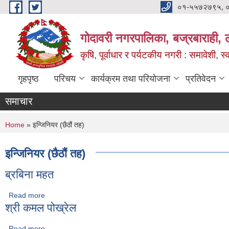
Skip to main content
०१-५५७२७९५, 
गोदावरी नगरपालिका, बज्रबाराही, 
कृषि, पूर्वाधार र पर्यटकीय नगरी : समावेशी, स्
गृहपृष्ठ
परिचय
कार्यक्रम तथा परियोजना
प्रतिवेदन
समाचार
You are here
Home
» इन्जिनियर (छैठौं तह)
इन्जिनियर (छैठौं तह)
ब्रबिना महत
Read more
about ब्रबिना महत
श्री कमल पोख्रेल
Read more
about श्री कमल पोख्रेल