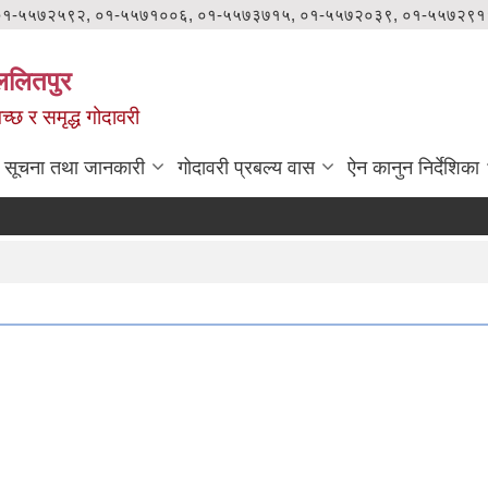
०१-५५७२५९२, ०१-५५७१००६, ०१-५५७३७१५, ०१-५५७२०३९, ०१-५५७२९१
ललितपुर
वच्छ र समृद्ध गोदावरी
सूचना तथा जानकारी
गोदावरी प्रबल्य वास
ऐन कानुन निर्देशिका