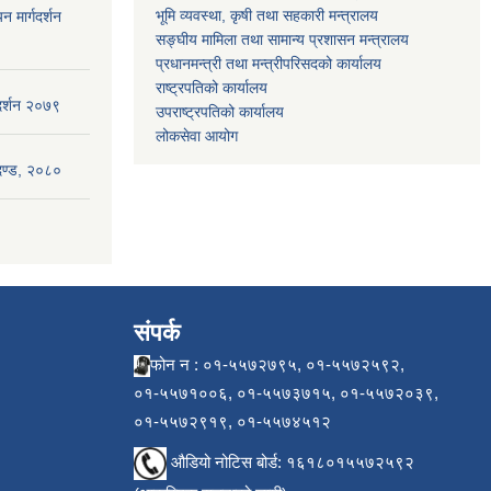
भूमि व्यवस्था, कृषी तथा सहकारी मन्त्रालय
न मार्गदर्शन
सङ्घीय मामिला तथा सामान्य प्रशासन मन्त्रालय
प्रधानमन्त्री तथा मन्त्रीपरिसदको कार्यालय
राष्ट्रपतिको कार्यालय
गदर्शन २०७९
उपराष्ट्रपतिको कार्यालय
लोकसेवा आयोग
ापदण्ड, २०८०
संपर्क
फोन न : ०१-५५७२७९५, ०१-५५७२५९२,
०१-५५७१००६, ०१-५५७३७१५, ०१-५५७२०३९,
०१-५५७२९१९, ०१-५५७४५१२
औडियो नोटिस बोर्ड: १६१८०१५५७२५९२