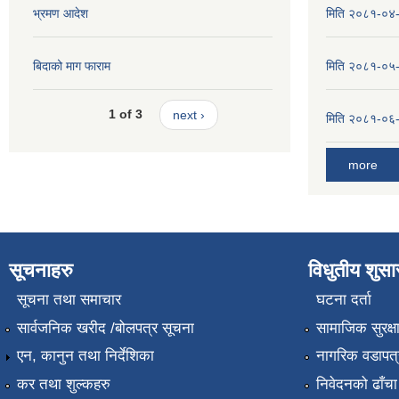
भ्रमण आदेश
मिति २०८१-०४-३
बिदाको माग फाराम
मिति २०८१-०५-१
1 of 3
next ›
मिति २०८१-०६-०
more
सूचनाहरु
विधुतीय शुस
सूचना तथा समाचार
घटना दर्ता
सार्वजनिक खरीद /बोलपत्र सूचना
सामाजिक सुरक्ष
एन, कानुन तथा निर्देशिका
नागरिक वडापत्
कर तथा शुल्कहरु
निवेदनको ढाँचा