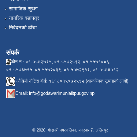
सामाजिक सुरक्षा
नागरिक वडापत्र
निवेदनको ढाँचा
संपर्क
फोन न : ०१-५५७२७९५, ०१-५५७२५९२, ०१-५५७१००६,
०१-५५७३७१५, ०१-५५७२०३९, ०१-५५७२९१९, ०१-५५७४५१२
औडियो नोटिस बोर्ड: १६१८०१५५७२५९२ (आकस्मिक सूचनाको लागी)
Email:
info@godawarimunlalitpur.gov.np
© 2026 गोदावरी नगरपालिका, बज्रबाराही, ललितपुर