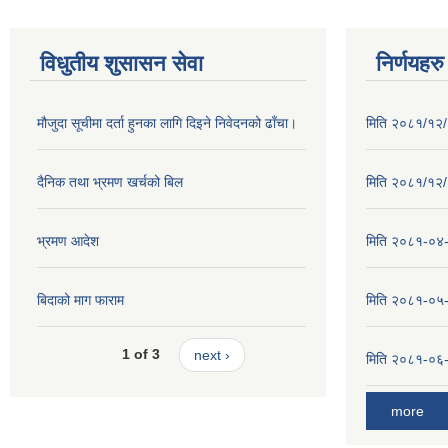
विधुतीय शुसासन सेवा
निर्णयहरु
मौजुदा सूचीमा दर्ता हुनका लागि दिइने निवेदनको ढाँचा।
मिति २०८१/१२/२
दैनिक तथा भ्रमण खर्चको बिल
मिति २०८१/१२/१
भ्रमण आदेश
मिति २०८१-०४-३
बिदाको माग फाराम
मिति २०८१-०५-१
1 of 3
next ›
मिति २०८१-०६-०
more