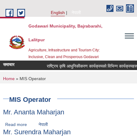
Skip to main content
English
नेपाली
Godawari Municipality, Bajrabarahi,
Lalitpur
Agriculture, Infrastructure and Tourism City:
Inclusive, Clean and Prosperous Godavari
समाचार
You are here
Home
» MIS Operator
MIS Operator
Mr. Ananta Maharjan
Read more
about Mr. Ananta Maharjan
नेपाली
Mr. Surendra Maharjan