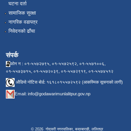
घटना दर्ता
सामाजिक सुरक्षा
नागरिक वडापत्र
निवेदनको ढाँचा
संपर्क
फोन न : ०१-५५७२७९५, ०१-५५७२५९२, ०१-५५७१००६,
०१-५५७३७१५, ०१-५५७२०३९, ०१-५५७२९१९, ०१-५५७४५१२
औडियो नोटिस बोर्ड: १६१८०१५५७२५९२ (आकस्मिक सूचनाको लागी)
Email:
info@godawarimunlalitpur.gov.np
© 2026 गोदावरी नगरपालिका, बज्रबाराही, ललितपुर