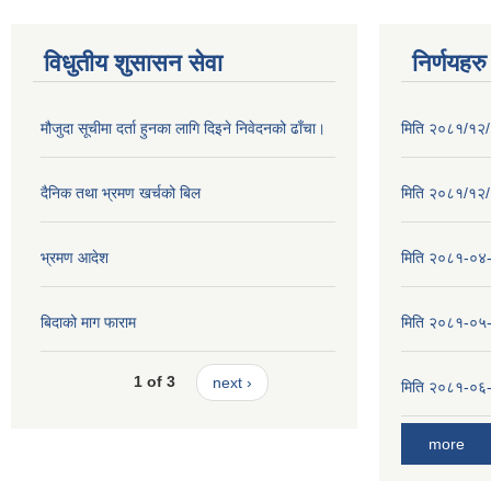
विधुतीय शुसासन सेवा
निर्णयहरु
मौजुदा सूचीमा दर्ता हुनका लागि दिइने निवेदनको ढाँचा।
मिति २०८१/१२/२
दैनिक तथा भ्रमण खर्चको बिल
मिति २०८१/१२/१
भ्रमण आदेश
मिति २०८१-०४-३
बिदाको माग फाराम
मिति २०८१-०५-१
1 of 3
next ›
मिति २०८१-०६-०
more