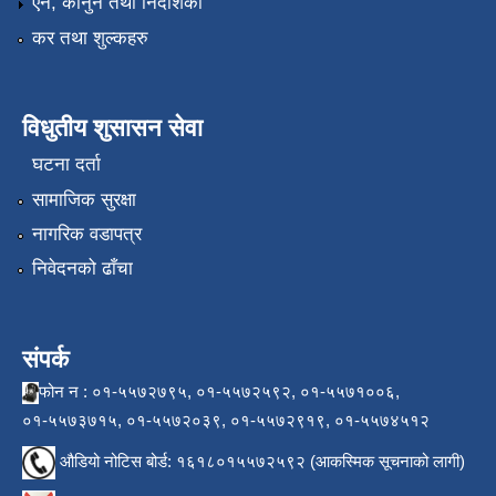
एन, कानुन तथा निर्देशिका
कर तथा शुल्कहरु
विधुतीय शुसासन सेवा
घटना दर्ता
सामाजिक सुरक्षा
नागरिक वडापत्र
निवेदनको ढाँचा
संपर्क
फोन न : ०१-५५७२७९५, ०१-५५७२५९२, ०१-५५७१००६,
०१-५५७३७१५, ०१-५५७२०३९, ०१-५५७२९१९, ०१-५५७४५१२
औडियो नोटिस बोर्ड: १६१८०१५५७२५९२ (आकस्मिक सूचनाको लागी)