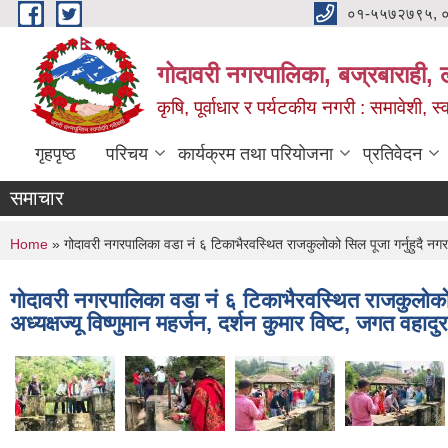
Skip to main content
०१-५५७२७९५, 
गोदावरी नगरपालिका, बज्रबाराही, 
कृषि, पूर्वाधार र पर्यटकीय नगरी : समावेशी, स्
गृहपृष्ठ
परिचय
कार्यक्रम तथा परियोजना
प्रतिवेदन
समाचार
You are here
Home
» गोदावरी नगरपालिका वडा नं ६ टिकाभैरवस्थित राजकुलोको सिल पूजा गर्नुहुदै नगरपा
गोदावरी नगरपालिका वडा नं ६ टिकाभैरवस्थित राजकुलोको स
अध्यक्षज्यू विष्णुमान महर्जन, दर्शन कुमार विष्ट, जगत वहाद