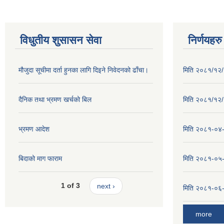
विधुतीय शुसासन सेवा
निर्णयहरु
मौजुदा सूचीमा दर्ता हुनका लागि दिइने निवेदनको ढाँचा।
मिति २०८१/१२/२
दैनिक तथा भ्रमण खर्चको बिल
मिति २०८१/१२/१
भ्रमण आदेश
मिति २०८१-०४-३
बिदाको माग फाराम
मिति २०८१-०५-१
1 of 3
next ›
मिति २०८१-०६-०
more