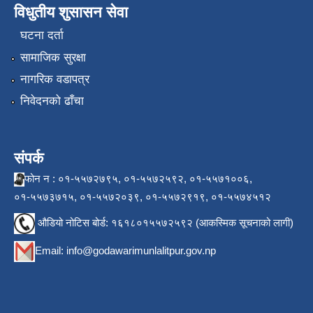
विधुतीय शुसासन सेवा
घटना दर्ता
सामाजिक सुरक्षा
नागरिक वडापत्र
निवेदनको ढाँचा
संपर्क
फोन न : ०१-५५७२७९५, ०१-५५७२५९२, ०१-५५७१००६,
०१-५५७३७१५, ०१-५५७२०३९, ०१-५५७२९१९, ०१-५५७४५१२
औडियो नोटिस बोर्ड: १६१८०१५५७२५९२ (आकस्मिक सूचनाको लागी)
Email:
info@godawarimunlalitpur.gov.np