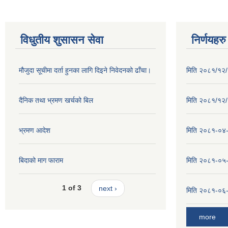
विधुतीय शुसासन सेवा
निर्णयहरु
मौजुदा सूचीमा दर्ता हुनका लागि दिइने निवेदनको ढाँचा।
मिति २०८१/१२/२
दैनिक तथा भ्रमण खर्चको बिल
मिति २०८१/१२/१
भ्रमण आदेश
मिति २०८१-०४-३
बिदाको माग फाराम
मिति २०८१-०५-१
1 of 3
next ›
मिति २०८१-०६-०
more