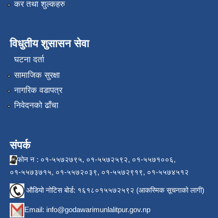
कर तथा शुल्कहरु
विधुतीय शुसासन सेवा
घटना दर्ता
सामाजिक सुरक्षा
नागरिक वडापत्र
निवेदनको ढाँचा
संपर्क
फोन न : ०१-५५७२७९५, ०१-५५७२५९२, ०१-५५७१००६,
०१-५५७३७१५, ०१-५५७२०३९, ०१-५५७२९१९, ०१-५५७४५१२
औडियो नोटिस बोर्ड: १६१८०१५५७२५९२ (आकस्मिक सूचनाको लागी)
Email:
info@godawarimunlalitpur.gov.np