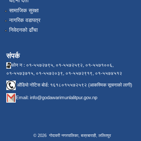
घटना दर्ता
सामाजिक सुरक्षा
नागरिक वडापत्र
निवेदनको ढाँचा
संपर्क
फोन न : ०१-५५७२७९५, ०१-५५७२५९२, ०१-५५७१००६,
०१-५५७३७१५, ०१-५५७२०३९, ०१-५५७२९१९, ०१-५५७४५१२
औडियो नोटिस बोर्ड: १६१८०१५५७२५९२ (आकस्मिक सूचनाको लागी)
Email:
info@godawarimunlalitpur.gov.np
© 2026 गोदावरी नगरपालिका, बज्रबाराही, ललितपुर