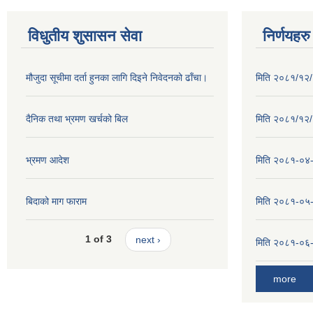
विधुतीय शुसासन सेवा
निर्णयहरु
मौजुदा सूचीमा दर्ता हुनका लागि दिइने निवेदनको ढाँचा।
मिति २०८१/१२/२
दैनिक तथा भ्रमण खर्चको बिल
मिति २०८१/१२/१
भ्रमण आदेश
मिति २०८१-०४-३
बिदाको माग फाराम
मिति २०८१-०५-१
1 of 3
next ›
मिति २०८१-०६-०
more