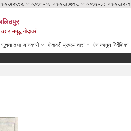
०१-५५७२५९२, ०१-५५७१००६, ०१-५५७३७१५, ०१-५५७२०३९, ०१-५५७२९१
ललितपुर
वच्छ र समृद्ध गोदावरी
सूचना तथा जानकारी
गोदावरी प्रबल्य वास
ऐन कानुन निर्देशिका