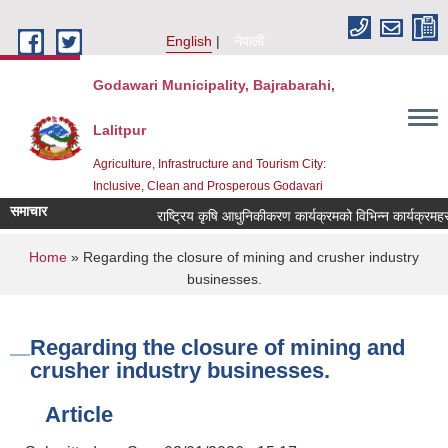
Skip to main content
English
नेपाली
Godawari Municipality, Bajrabarahi,
Lalitpur
Agriculture, Infrastructure and Tourism City:
Inclusive, Clean and Prosperous Godavari
समाचार
You are here
Home
» Regarding the closure of mining and crusher industry
businesses.
Regarding the closure of mining and
crusher industry businesses.
Article