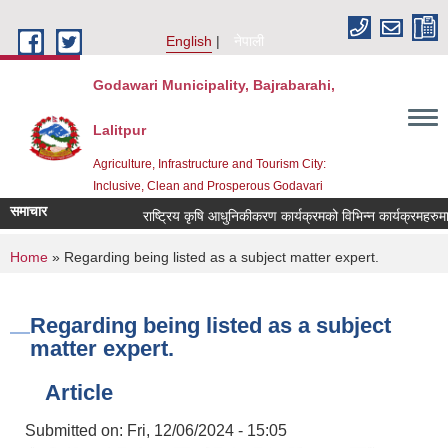
Skip to main content
English
नेपाली
Godawari Municipality, Bajrabarahi,
Lalitpur
Agriculture, Infrastructure and Tourism City:
Inclusive, Clean and Prosperous Godavari
समाचार
You are here
Home
» Regarding being listed as a subject matter expert.
Regarding being listed as a subject
matter expert.
Article
Submitted on:
Fri, 12/06/2024 - 15:05