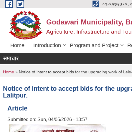
Skip to main content
०१-५५७२७९५, 
Godawari Municipality, Ba
Agriculture, Infrastructure and T
Home
Introduction
Program and Project
R
समाचार
You are here
Home
» Notice of intent to accept bids for the upgrading work of L
Notice of intent to accept bids for the u
Lalitpur.
Article
Submitted on:
Sun, 04/05/2026 - 13:57