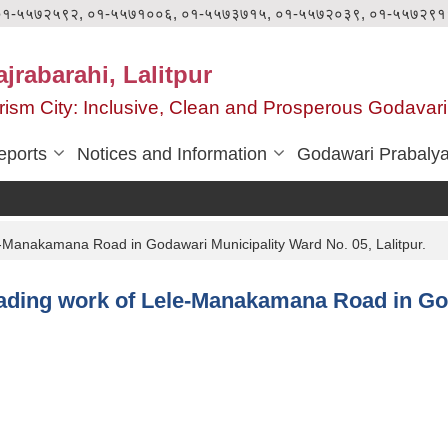
०१-५५७२५९२, ०१-५५७१००६, ०१-५५७३७१५, ०१-५५७२०३९, ०१-५५७२९१
jrabarahi, Lalitpur
ourism City: Inclusive, Clean and Prosperous Godavari
eports
Notices and Information
Godawari Prabaly
ele-Manakamana Road in Godawari Municipality Ward No. 05, Lalitpur.
pgrading work of Lele-Manakamana Road in Go