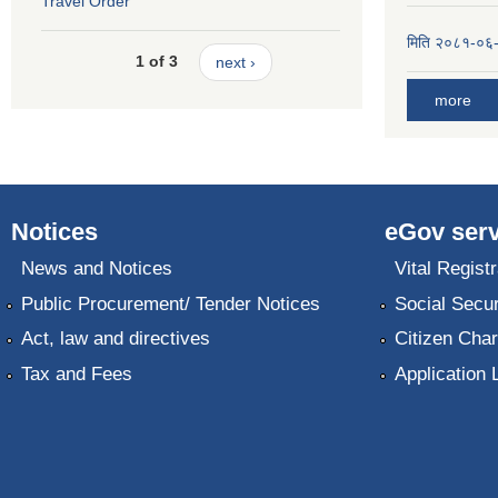
Travel Order
मिति २०८१-०६-०
1 of 3
next ›
more
Notices
eGov serv
News and Notices
Vital Registr
Public Procurement/ Tender Notices
Social Secur
Act, law and directives
Citizen Char
Tax and Fees
Application 