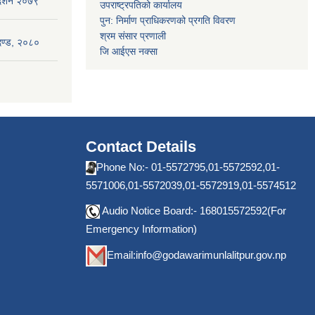
गदर्शन २०७९
उपराष्ट्रपतिको कार्यालय
पुन: निर्माण प्राधिकरणको प्रगति विवरण
श्रम संसार प्रणाली
ापदण्ड, २०८०
जि आईएस नक्सा
Contact Details
Phone No:- 01-5572795,01-5572592,01-
5571006,01-5572039,01-5572919,01-5574512
Audio Notice Board:- 168015572592(For
Emergency Information)
Email:
info@godawarimunlalitpur.gov.np