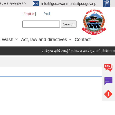
९, ०१-५५७४५१२
info@godawarimunlalitpur.gov.np
English
नेपाली
Search form
Search
a Wash
Act, law and directives
Contact