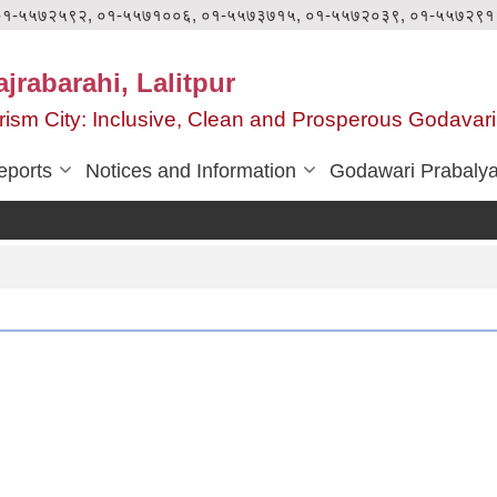
०१-५५७२५९२, ०१-५५७१००६, ०१-५५७३७१५, ०१-५५७२०३९, ०१-५५७२९१
jrabarahi, Lalitpur
ourism City: Inclusive, Clean and Prosperous Godavari
eports
Notices and Information
Godawari Prabaly