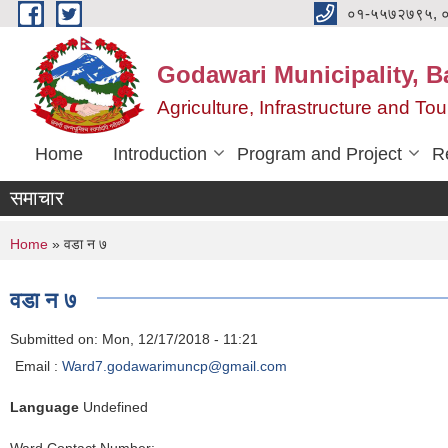
Skip to main content
०१-५५७२७९५, 
Godawari Municipality, Ba
Agriculture, Infrastructure and T
Home
Introduction
Program and Project
R
समाचार
You are here
Home
» वडा न ७
वडा न ७
Submitted on:
Mon, 12/17/2018 - 11:21
Email :
Ward7.godawarimuncp@gmail.com
Language
Undefined