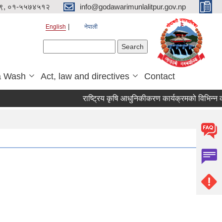
९, ०१-५५७४५१२
info@godawarimunlalitpur.gov.np
English
नेपाली
Search form
Search
a Wash
Act, law and directives
Contact