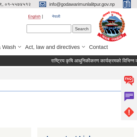
९, ०१-५५७४५१२
info@godawarimunlalitpur.gov.np
English
नेपाली
Search form
Search
a Wash
Act, law and directives
Contact