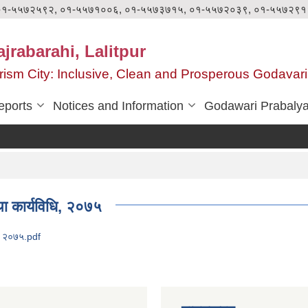
०१-५५७२५९२, ०१-५५७१००६, ०१-५५७३७१५, ०१-५५७२०३९, ०१-५५७२९१
jrabarahi, Lalitpur
ourism City: Inclusive, Clean and Prosperous Godavari
eports
Notices and Information
Godawari Prabaly
था कार्यविधि, २०७५
धि, २०७५.pdf