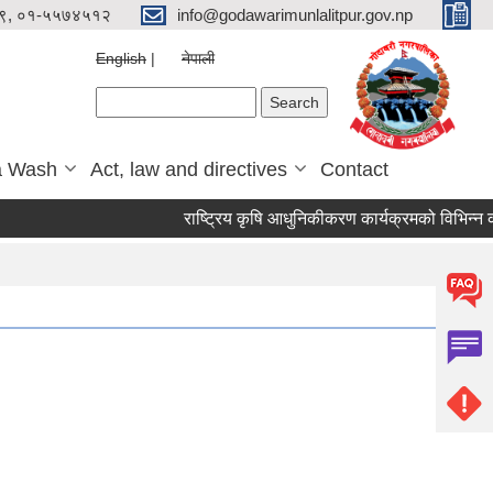
९, ०१-५५७४५१२
info@godawarimunlalitpur.gov.np
English
नेपाली
Search form
Search
a Wash
Act, law and directives
Contact