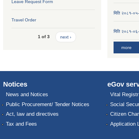
Leave Request Form
मिति २०८१-०५-१
Travel Order
मिति २०८१-०६-०
1 of 3
next ›
more
Notices
eGov serv
News and Notices
Vital Registr
Public Procurement/ Tender Notices
Social Secur
Act, law and directives
Citizen Char
Tax and Fees
Application 